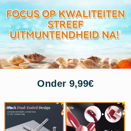
-48%
-57%
Onder 9,99€