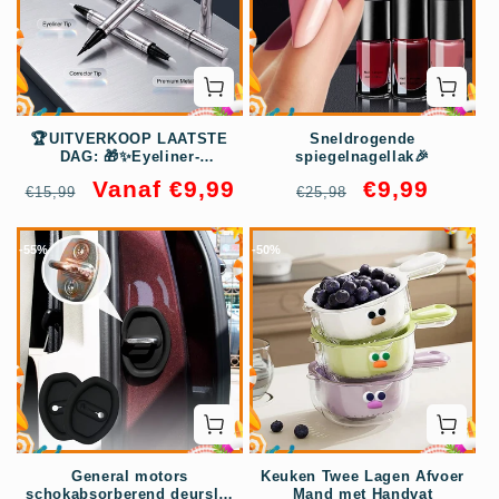
🏆UITVERKOOP LAATSTE
Sneldrogende
DAG: 🎁✨Eyeliner-
spiegelnagellak🎉
correctorpen met twee
Normale
Aanbiedingsprijs
Normale
Aanbiedingspri
Vanaf €9,99
€9,99
€15,99
uiteinden
€25,98
prijs
prijs
-37%
-61%
General motors
Keuken Twee Lagen Afvoer
schokabsorberend deurslot
Mand met Handvat