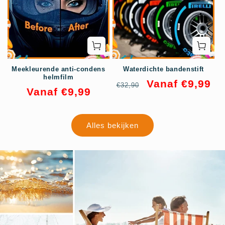
Meekleurende anti-condens
Waterdichte bandenstift
helmfilm
Normale
Aanbiedingsprijs
Vanaf €9,99
€32,90
Normale
Vanaf €9,99
prijs
-50%
-50%
prijs
Alles bekijken