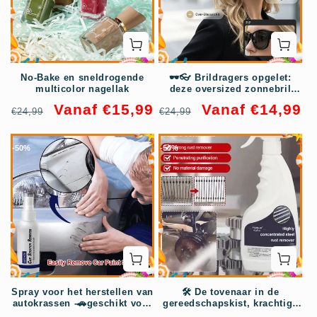
No-Bake en sneldrogende
🕶️👓 Brildragers opgelet:
multicolor nagellak
deze oversized zonnebril
schuift over je eigen bril en
Normale
Aanbiedingsprijs
Normale
Aanbiedingsprijs
Vanaf €15,99
Vanaf €14,99
€24,99
€24,99
je ziet eruit als een filmster –
prijs
prijs
geen dure clip-on, geen
geknipper met lenzen!
-36%
-40%
Spray voor het herstellen van
🛠️ De tovenaar in de
autokrassen -🚗geschikt voor
gereedschapskist, krachtige
alle kleuren autolak
roestverwijdering,