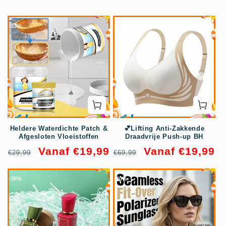
Heldere Waterdichte Patch &
💕Lifting Anti-Zakkende
Afgesloten Vloeistoffen
Draadvrije Push-up BH
Normale
Aanbiedingsprijs
Normale
Aanbiedingsprijs
Vanaf €19,99
Vanaf €19,99
€29,99
€69,99
prijs
prijs
-33%
-71%