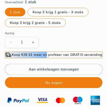
Hoeveelheid:
1 stuk
Koop 2 krijg 1 gratis - 3 stuks
Koop 3 krijg 2 gratis - 5 stuks
Aantal
Aantal
Aantal
verlagen
verhogen
voor
voor
Koop €28.01 meer en profiteer van GRATIS verzending
Pousbo®
Pousbo®
Krachtig
Krachtig
Afvoerontstoppingsmiddel
Afvoerontstoppingsmiddel
Aan winkelwagen toevoegen
Nu kopen