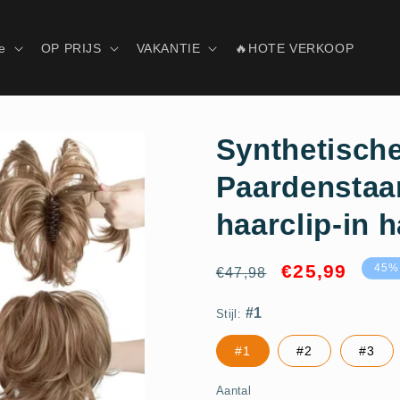
e
OP PRIJS
VAKANTIE
🔥HOTE VERKOOP
Synthetische
Paardenstaar
haarclip-in 
#1
Normale
Aanbiedingspr
€25,99
45%
€47,98
prijs
Stijl:
#1
#2
#3
Aantal