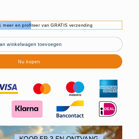
 meer en profiteer van GRATIS verzending
he
an winkelwagen toevoegen
ions
art
Nu kopen
ions