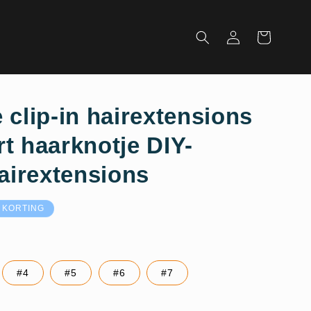
Inloggen
Winkelwagen
 clip-in hairextensions
t haarknotje DIY-
hairextensions
ijs
 KORTING
#4
#5
#6
#7