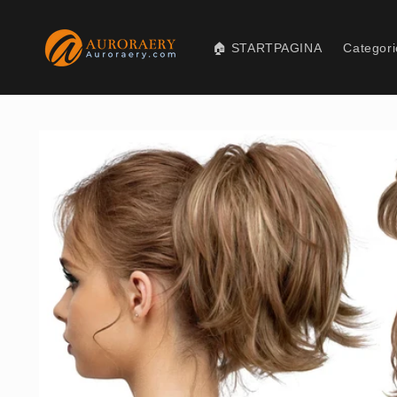
Meteen
naar de
content
🏠 STARTPAGINA
Categori
Ga direct naar
productinformatie