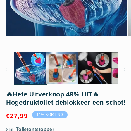
Media
M
1
2
openen
o
in
in
modaal
m
Toiletontstopper
🔥Hete Uitverkoop 49% UIT🔥
Hogedruktoilet deblokkeer een schot!
Aanbiedingsprijs
€27,99
44% KORTING
Stijl: