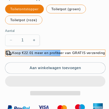
Toiletontstopper
Toiletpot (groen)
Toiletpot (roze)
Aantal
Aantal
Aantal
verlagen
verhogen
voor
voor
Koop €22.01 meer en profiteer van GRATIS verzending
🔥
🔥
Hete
Hete
Uitverkoop
Uitverkoop
Aan winkelwagen toevoegen
49%
49%
UIT
UIT
🔥
🔥
Hogedruktoilet
Hogedruktoilet
deblokkeer
deblokkeer
een
een
schot!
schot!