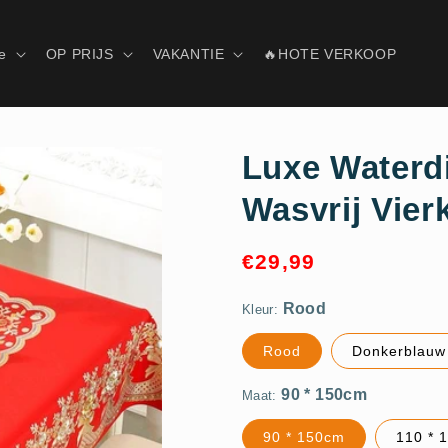
e
OP PRIJS
VAKANTIE
🔥HOTE VERKOOP
Luxe Waterdi
Wasvrij Vier
Normale
Rood
€29,99
prijs
Kleur:
90 * 150cm
Rood
Donkerblauw
Maat:
90 * 150cm
110 * 