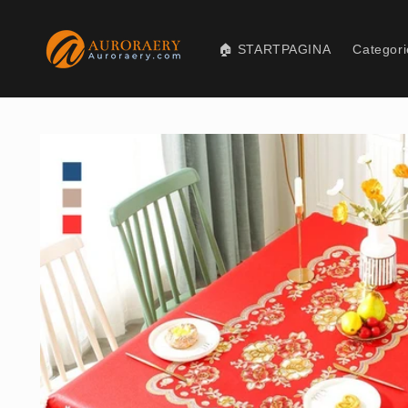
Meteen
naar de
content
🏠 STARTPAGINA
Categori
Ga direct naar
productinformatie