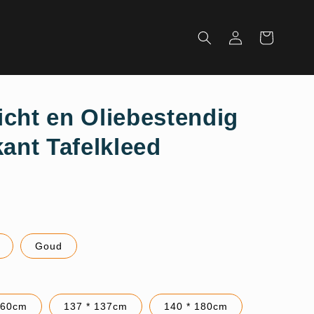
Inloggen
Winkelwagen
cht en Oliebestendig
kant Tafelkleed
Goud
160cm
137 * 137cm
140 * 180cm