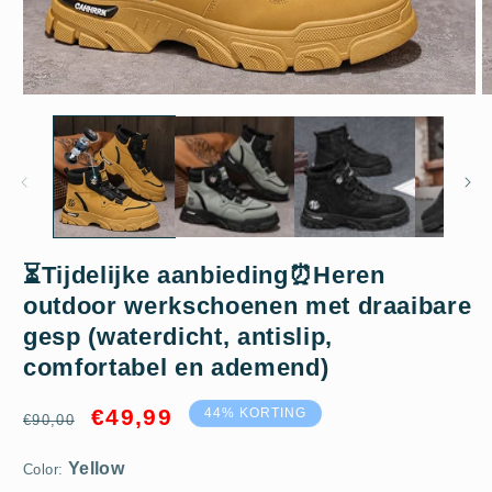
Media
M
1
2
openen
o
in
in
modaal
m
⏳Tijdelijke aanbieding⏰Heren
outdoor werkschoenen met draaibare
Yellow
gesp (waterdicht, antislip,
comfortabel en ademend)
38
Normale
Aanbiedingsprijs
€49,99
44% KORTING
€90,00
prijs
Color: