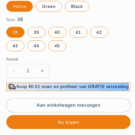
Yellow
Green
Black
Size:
38
39
40
41
42
43
44
45
Aantal
Aantal
Aantal
verlagen
verhogen
voor
voor
Koop €0.01 meer en profiteer van GRATIS verzending
⏳
⏳
Tijdelijke
Tijdelijke
Aan winkelwagen toevoegen
aanbieding
aanbieding
⏰
⏰
Heren
Heren
Nu kopen
outdoor
outdoor
werkschoenen
werkschoenen