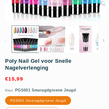
Media
M
1
2
openen
o
in
in
modaal
m
PGS001 Smaragdgroene Jeugd
Poly Nail Gel voor Snelle
Nagelverlenging
Normale
€15,99
prijs
Kleur:
PGS001 Smaragdgroene Jeugd