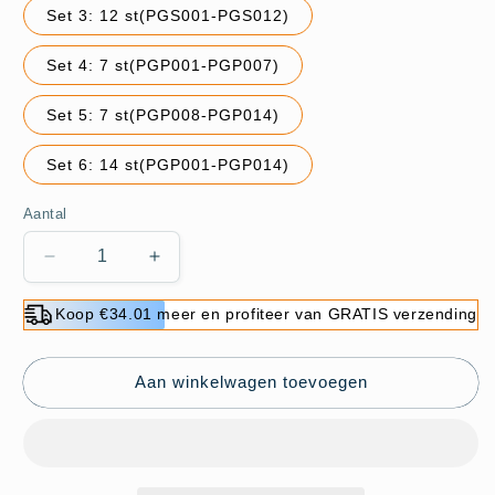
Set 3: 12 st(PGS001-PGS012)
Set 4: 7 st(PGP001-PGP007)
Set 5: 7 st(PGP008-PGP014)
Set 6: 14 st(PGP001-PGP014)
Aantal
Aantal
Aantal
verlagen
verhogen
voor
voor
Koop €34.01 meer en profiteer van GRATIS verzending
Poly
Poly
Nail
Nail
Gel
Gel
Aan winkelwagen toevoegen
voor
voor
Snelle
Snelle
Nagelverlenging
Nagelverlenging