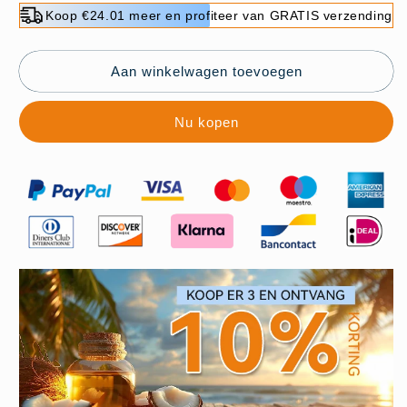
voor
voor
Koop €24.01 meer en profiteer van GRATIS verzending
Lichtgewicht
Lichtgewicht
orthopedische
orthopedische
platte
platte
Aan winkelwagen toevoegen
sandalen
sandalen
voor
voor
Nu kopen
dames
dames
🩴
🩴
🎨
🎨
Vintage
Vintage
en
en
modern
modern
gecombineerd
gecombineerd