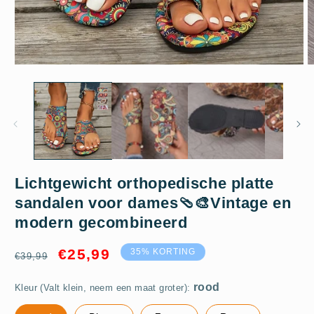
Media
M
1
2
openen
o
in
in
modaal
m
Lichtgewicht orthopedische platte
rood
sandalen voor dames🩴🎨Vintage en
modern gecombineerd
Normale
Aanbiedingsprijs
€25,99
35% KORTING
€39,99
prijs
Kleur (Valt klein, neem een ​​maat groter):