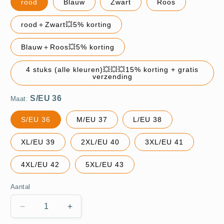
rood
Blauw
Zwart
Roos
S/EU 36
rood＋Zwart💥5% korting
Blauw＋Roos💥5% korting
4 stuks (alle kleuren)💥💥💥15% korting + gratis
verzending
Maat:
S/EU 36
M/EU 37
L/EU 38
XL/EU 39
2XL/EU 40
3XL/EU 41
4XL/EU 42
5XL/EU 43
Aantal
Aantal
Aantal
verlagen
verhogen