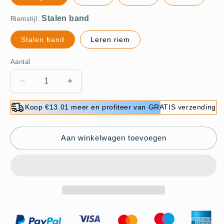
Riemstijl:
Stalen band
Leren riem
Aantal
Aantal
Aantal
verlagen
verhogen
voor
voor
Koop €13.01 meer en profiteer van GRATIS verzending
🔥
🔥
2025
2025
nieuw
nieuw
Aan winkelwagen toevoegen
model
model
hot
hot
sale-
sale-
49%
49%
korting
korting
🔥
🔥
Elegant
Elegant
multifunctioneel
multifunctioneel