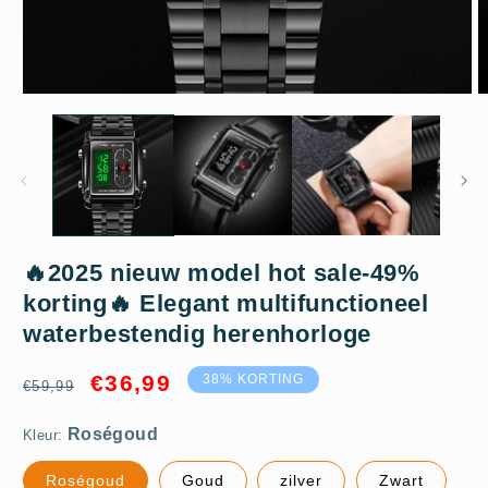
Media
M
1
2
openen
o
in
in
modaal
m
🔥2025 nieuw model hot sale-49%
Roségoud
korting🔥 Elegant multifunctioneel
waterbestendig herenhorloge
Stalen band
Normale
Aanbiedingsprijs
€36,99
38% KORTING
€59,99
prijs
Kleur:
Roségoud
Goud
zilver
Zwart