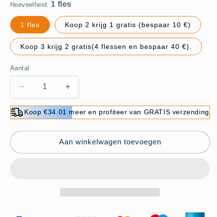
Hoeveelheid:
1 fles
Koop 2 krijg 1 gratis (bespaar 10 €)
Koop 3 krijg 2 gratis(4 flessen en bespaar 40 €).
Aantal
Aantal
Aantal
verlagen
verhogen
voor
voor
Koop €34.01 meer en profiteer van GRATIS verzending
50%
50%
UIT-
UIT-
Efficiënte
Efficiënte
Aan winkelwagen toevoegen
verfstripper
verfstripper
(gratis
(gratis
borstels)
borstels)