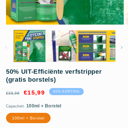
Media
M
1
2
openen
o
in
in
modaal
m
100ml + Borstel
50% UIT-Efficiënte verfstripper
(gratis borstels)
1 fles
Normale
Aanbiedingsprijs
€15,99
60% KORTING
€39,98
prijs
Capaciteit:
100ml + Borstel