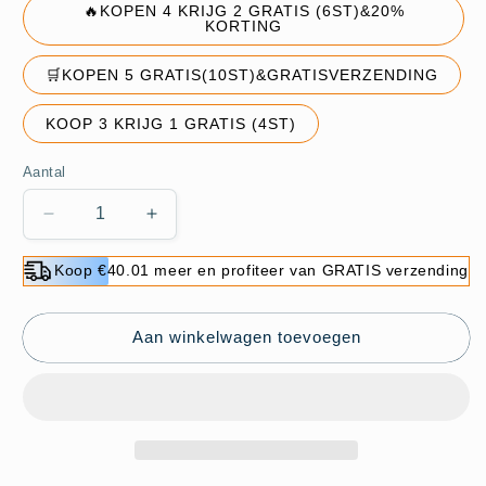
🔥KOPEN 4 KRIJG 2 GRATIS (6ST)&20%
KORTING
🛒KOPEN 5 GRATIS(10ST)&GRATISVERZENDING
KOOP 3 KRIJG 1 GRATIS (4ST)
Aantal
Aantal
Aantal
verlagen
verhogen
voor
voor
Koop €40.01 meer en profiteer van GRATIS verzending
Laatste
Laatste
daguitverkoop
daguitverkoop
49%
49%
Aan winkelwagen toevoegen
-
-
Roestvrijstalen
Roestvrijstalen
theezeefje
theezeefje