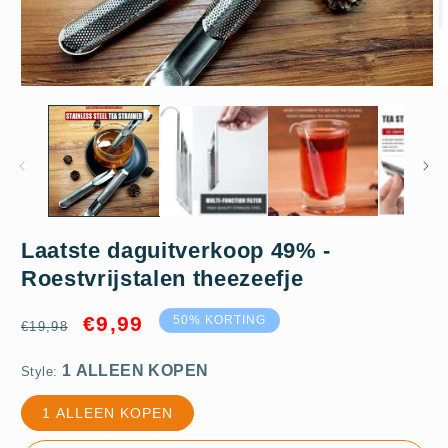
Media
M
1
2
openen
o
in
in
modaal
m
1 ALLEEN KOPEN
Laatste daguitverkoop 49% -
Roestvrijstalen theezeefje
Normale
Aanbiedingsprijs
€9,99
50% KORTING
€19,98
prijs
Style:
1 ALLEEN KOPEN