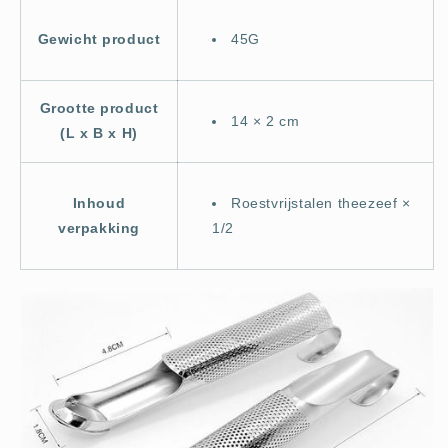
Gewicht product
45G
Grootte product
14 × 2 cm
(L x B x H)
Inhoud
Roestvrijstalen theezeef ×
verpakking
1/2